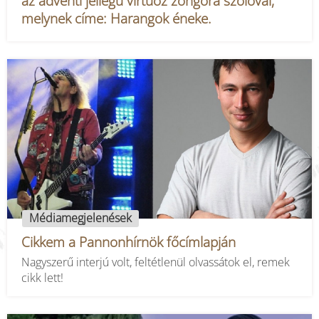
az adventi jellegű virtuóz zongora szólóval,
melynek címe: Harangok éneke.
Médiamegjelenések
Cikkem a Pannonhírnök főcímlapján
Nagyszerű interjú volt, feltétlenül olvassátok el, remek
cikk lett!