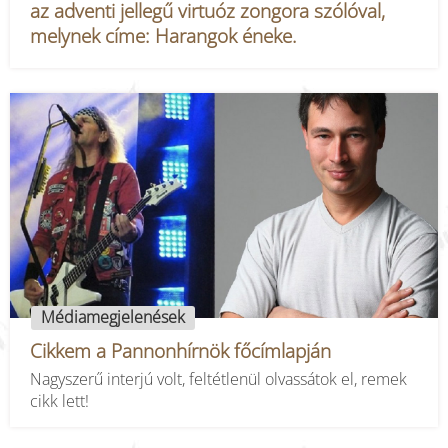
az adventi jellegű virtuóz zongora szólóval,
melynek címe: Harangok éneke.
Médiamegjelenések
Cikkem a Pannonhírnök főcímlapján
Nagyszerű interjú volt, feltétlenül olvassátok el, remek
cikk lett!